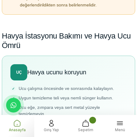
değerlendirildikten sonra belirlenmelidir.
Havya İstasyonu Bakımı ve Havya Ucu
Ömrü
Havya ucunu koruyun
UÇ
Ucu çalışma öncesinde ve sonrasında kalaylayın.
Uygun temizleme teli veya nemli sünger kullanın.
Ucu eğe, zımpara veya sert metal yüzeyle
temizlemeyin.
Gereksiz yüksek sıcaklıkta uzun süre bekletmeyin.
Anasayfa
Giriş Yap
Sepetim
Menü
Bağlantıya uygun uç geometrisi tercih edin.