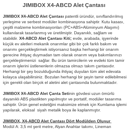
JIMIBOX X4-ABCD Alet Çantası
JIMIBOX
X4-ABCD Alet Çantası
patentli üründür, sınıflandırılmış
yerleşime ve serbest modüler kombinasyona sahiptir. Kutu kasası,
çeşitli malzeme kombinasyonları (PC+ABS+Alüminyum Alaşımı)
kullanılarak tasarlanmış ve üretilmiştir. Dayanıklı, sağlam ve
stabildir.
X4-ABCD
Alet Çantası K
iti;
evde, arabada, işyerinde
küçük ev aletleri mekanik onarımlar gibi bir çok farklı bakım ve
onarımı gerçekleştirmek istiyorsanız
başka herhangi bir onarım
gerecine ihtiyaç duymadan tam olarak onarım veya bakımlarınızı
gerçekleştirmenizi sağlar.
Bu ürün tamircilerin ve evdeki tüm tamir
onarım işlerini üstlenenlerin olmazsa olmazı takım çantasıdır.
Herhangi bir şey bozulduğunda ihtiyaç duyulan tüm alet edevata
kolayca ulaşabilirsiniz. Bozulan herhangi bir şeyin tamir edilebilmesi
için gerekli olan birçok el aletini alet çantasında bulunmaktadır.
JIMIBOX X4-ABCD
Alet Çanta Seti
nin gövdesi uzun ömürlü
dayanıklı ABS plastikten yapılmıştır ve portatif, modüler tasarıma
sahiptir. Ürün genel estetiğini maksimize etmek için Kumlama işlemi
yapılarak, eloksal siyah metalik boya ile kaplanmıştır.
JIMIBOX, X4-ABCD Alet Çantası Dört
Modülden Oluşur
Modül
A: 3,5 mt şerit metre, Alyan Anahtar takımı, Lineman