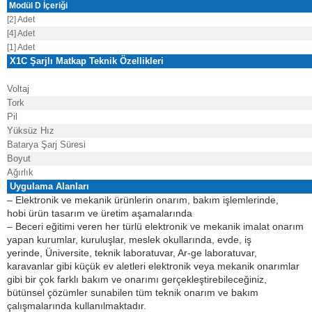
Modül D İçeriği
[2] Adet
[4] Adet
[1] Adet
X1C Şarjlı Matkap Teknik Özellikleri
Voltaj
Tork
Pil
Yüksüz Hız
Batarya Şarj Süresi
Boyut
Ağırlık
Uygulama Alanları
– Elektronik ve mekanik ürünlerin onarım, bakım işlemlerinde,
hobi ürün tasarım ve üretim aşamalarında
– Beceri eğitimi veren her türlü elektronik ve mekanik imalat onarım
yapan kurumlar, kuruluşlar, meslek okullarında, e
vde, iş
yerinde,
Üniversite, teknik laboratuvar, Ar-ge laboratuvar,
karavanlar gibi
küçük ev aletleri elektronik veya mekanik onarımlar
gibi bir çok farklı bakım ve onarımı
gerçekleştirebileceğiniz,
bütünsel çözümler sunabilen
tüm teknik onarım ve bakım
çalışmalarında kullanılmaktadır.