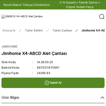
3 Yıl Garanti • Teknik Servis •
Resmi Bakon Türkiye Distribütörü
Orijinal Yedek Parça
Anasayfa
Tamir Setleri
Takım Çantası
Jimihome X4-ABC
JIMIHOME
Jimihome X4-ABCD Alet Çantası
Stok Kodu
14.28.00.20
Barkod Kodu
6970211470661
Piyasa Fiyatı
24295.93
Teklif Al
Ürün Bilgisi