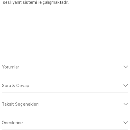
sesli yanıt sistemi ile çalışmaktadır.
Yorumlar
Soru & Cevap
Bu ürüne ilk yorumu siz yapın!
Taksit Seçenekleri
Yorum Yaz
Ürün hakkında henüz soru sorulmamış.
Önerileriniz
Soru Sor