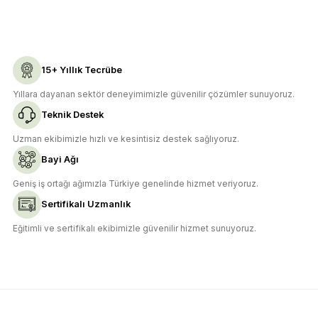
Ürün açıklamasında eksik bilgiler bulunuyor.
Deneyimini Paylaş
Ürün bilgilerinde hatalar bulunuyor.
Ürün fiyatı diğer sitelerden daha pahalı.
15+ Yıllık Tecrübe
Bu ürüne benzer farklı alternatifler olmalı.
Yıllara dayanan sektör deneyimimizle güvenilir çözümler sunuyoruz.
Teknik Destek
Uzman ekibimizle hızlı ve kesintisiz destek sağlıyoruz.
Bayi Ağı
Gönder
Geniş iş ortağı ağımızla Türkiye genelinde hizmet veriyoruz.
Sertifikalı Uzmanlık
Eğitimli ve sertifikalı ekibimizle güvenilir hizmet sunuyoruz.