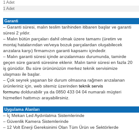
1 Adet
1 Adet
Garanti
– Garanti süresi, malın teslim tarihinden itibaren başlar ve garanti
süresi 2 yıldır.
– Malın bütün parçaları dahil olmak üzere tamamı (üretim ve
montaj hatalarından ve/veya bozuk parçalardan oluşabilecek
arızalara karşı) firmamızın garanti kapsamı içindedir.
– Malın garanti süresi içinde arızalanması durumunda, tamirde
geçen süre garanti süresine eklenir. Malın tamir süresi en fazla 20
iş günüdür. Bu süre ürününüzün merkez teknik servisimize
ulaşması ile başlar.
– Çok seyrek yaşanan bir durum olmasına rağmen arızalanan
ürünleriniz için, web sitemiz üzerinden
teknik servis
formunu
doldurabilir ya da 0850 433 04 04 numaralı müşteri
hizmetleri hattımızı arayabilirsiniz.
Uygulama Alanları
–
İç Mekan Led Aydınlatma Sistemlerinde
–
Güvenlik Kamera Sistemlerinde
–
12 Volt Enerji Gereksinimi Olan Tüm Ürün ve Sektörlerde