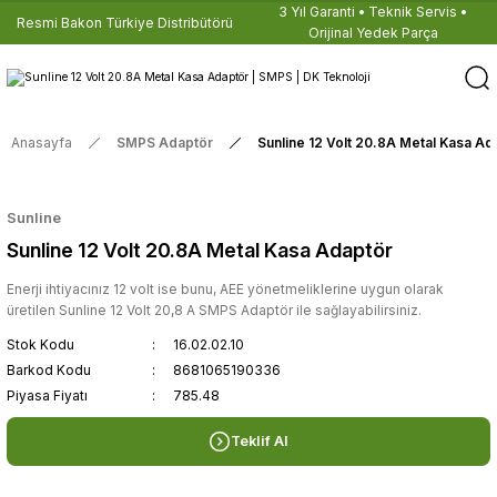
3 Yıl Garanti • Teknik Servis •
Resmi Bakon Türkiye Distribütörü
Orijinal Yedek Parça
Anasayfa
SMPS Adaptör
Sunline 12 Volt 20.8A Metal Kasa Ad
Sunline
Sunline 12 Volt 20.8A Metal Kasa Adaptör
Enerji ihtiyacınız 12 volt ise bunu, AEE yönetmeliklerine uygun olarak
üretilen Sunline 12 Volt 20,8 A SMPS Adaptör ile sağlayabilirsiniz.
Stok Kodu
16.02.02.10
Barkod Kodu
8681065190336
Piyasa Fiyatı
785.48
Teklif Al